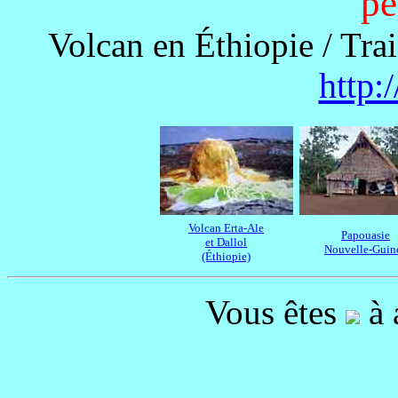
pe
Volcan en Éthiopie / Trai
http:/
Volcan Erta-Ale
Papouasie
et Dallol
Nouvelle-Guin
(Éthiopie)
Vous êtes
à a